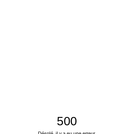
500
Désolé, il y a eu une erreur.