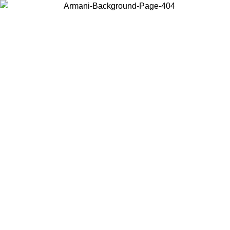
Choisissez le pays dans lequel vous vous trouvez pour voir le contenu
local et acheter en ligne.
Pays/Région
Continuer
United States
Connectez-vous à votre compte pour bénéficier de la livraison gratuite à partir 
150€ d'achats