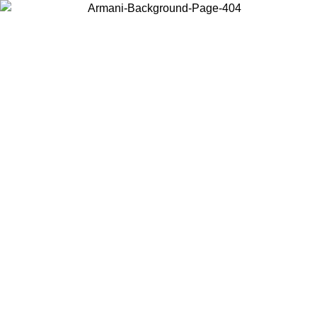
Choisissez le pays dans lequel vous vous trouvez pour voir le contenu
local et acheter en ligne.
Pays/Région
Continuer
United States
Connectez-vous à votre compte pour bénéficier de la livraison gratuite à partir 
150€ d'achats