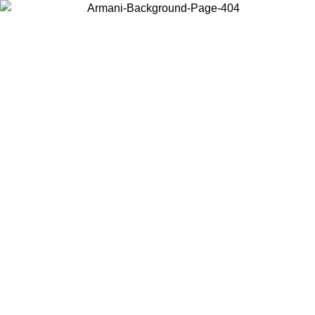
Choisissez le pays dans lequel vous vous trouvez pour voir le contenu
local et acheter en ligne.
Pays/Région
Continuer
United States
Connectez-vous à votre compte pour bénéficier de la livraison gratuite à partir 
150€ d'achats