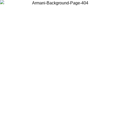
Choisissez le pays dans lequel vous vous trouvez pour voir le contenu
local et acheter en ligne.
Pays/Région
Continuer
United States
Connectez-vous à votre compte pour bénéficier de la livraison gratuite à partir 
150€ d'achats