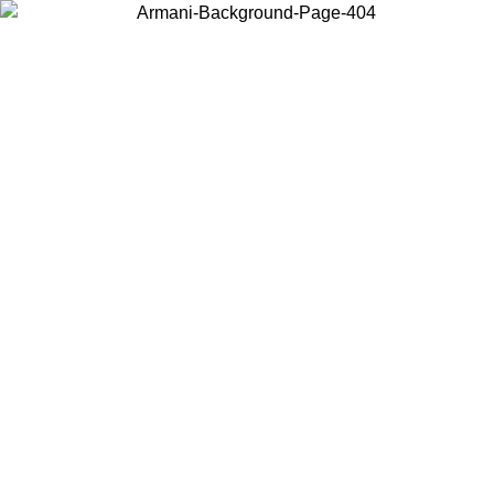
Choisissez le pays dans lequel vous vous trouvez pour voir le contenu
local et acheter en ligne.
Pays/Région
Continuer
United States
Connectez-vous à votre compte pour bénéficier de la livraison gratuite à partir 
150€ d'achats