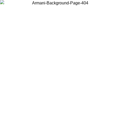
Choisissez le pays dans lequel vous vous trouvez pour voir le contenu
local et acheter en ligne.
Pays/Région
Continuer
United States
Connectez-vous à votre compte pour bénéficier de la livraison gratuite à partir 
150€ d'achats