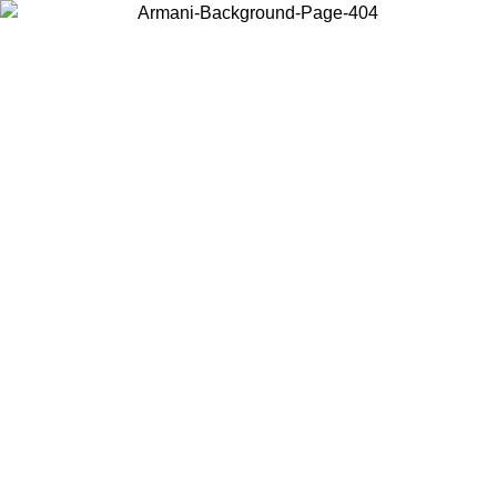
Choisissez le pays dans lequel vous vous trouvez pour voir le contenu
local et acheter en ligne.
Pays/Région
Continuer
United States
Connectez-vous à votre compte pour bénéficier de la livraison gratuite à partir 
150€ d'achats