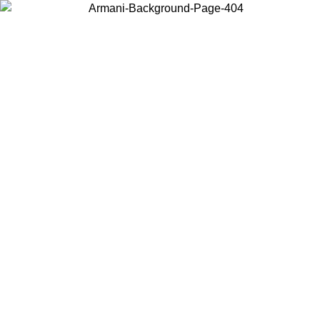
Choisissez le pays dans lequel vous vous trouvez pour voir le contenu
local et acheter en ligne.
Pays/Région
Continuer
United States
Connectez-vous à votre compte pour bénéficier de la livraison gratuite à partir 
150€ d'achats