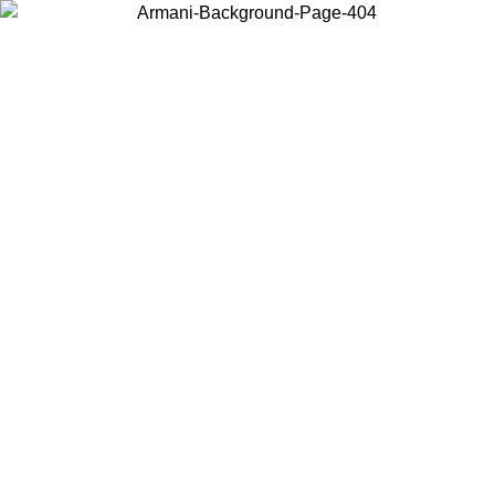
Choisissez le pays dans lequel vous vous trouvez pour voir le contenu
local et acheter en ligne.
Pays/Région
Continuer
United States