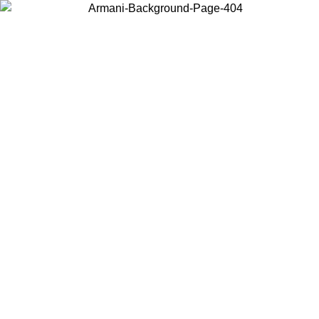
Choisissez le pays dans lequel vous vous trouvez pour voir le contenu
local et acheter en ligne.
Pays/Région
Continuer
United States