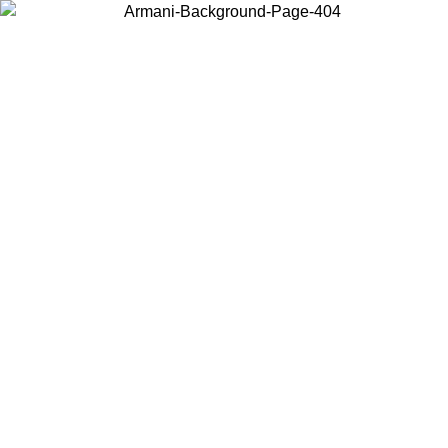
Choisissez le pays dans lequel vous vous trouvez pour voir le contenu
local et acheter en ligne.
Pays/Région
Continuer
United States