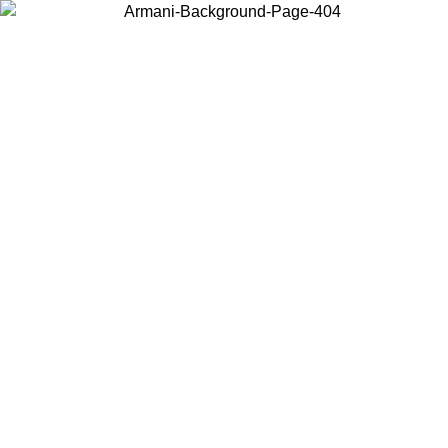
Choisissez le pays dans lequel vous vous trouvez pour voir le contenu
local et acheter en ligne.
Pays/Région
Continuer
United States