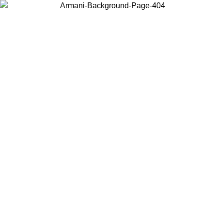
Choisissez le pays dans lequel vous vous trouvez pour voir le contenu
local et acheter en ligne.
Pays/Région
Continuer
United States