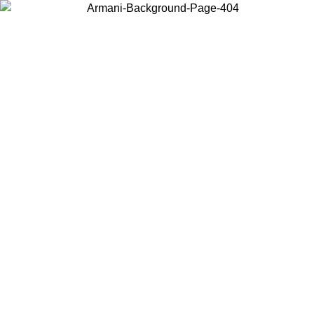
Choisissez le pays dans lequel vous vous trouvez pour voir le contenu
local et acheter en ligne.
Pays/Région
Continuer
United States