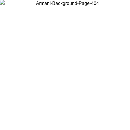
Choisissez le pays dans lequel vous vous trouvez pour voir le contenu
local et acheter en ligne.
Pays/Région
Continuer
United States
Connectez-vous à votre compte pour bénéficier de la livraison gratuite à part
de 150€ d'achats