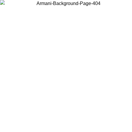
Choisissez le pays dans lequel vous vous trouvez pour voir le contenu
local et acheter en ligne.
Pays/Région
Continuer
United States
Connectez-vous à votre compte pour bénéficier de la livraison gratuite à part
de 150€ d'achats