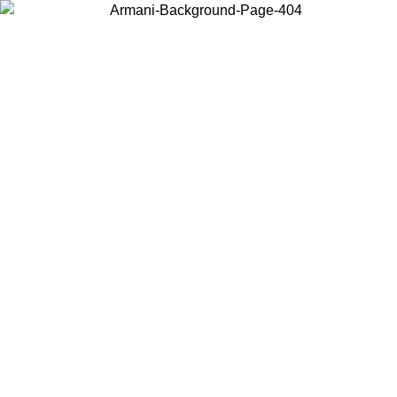
Choisissez le pays dans lequel vous vous trouvez pour voir le contenu
local et acheter en ligne.
Pays/Région
Continuer
United States
Connectez-vous à votre compte pour bénéficier de la livraison gratuite à part
de 150€ d'achats