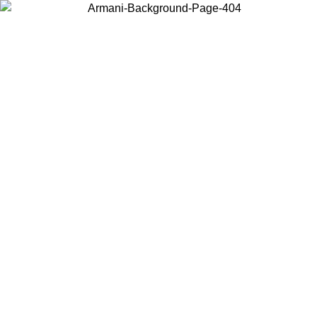
Choisissez le pays dans lequel vous vous trouvez pour voir le contenu
local et acheter en ligne.
Pays/Région
Continuer
United States
Connectez-vous à votre compte pour bénéficier de la livraison gratuite à part
de 150€ d'achats