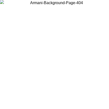
Choisissez le pays dans lequel vous vous trouvez pour voir le contenu
local et acheter en ligne.
Pays/Région
Continuer
United States
Connectez-vous à votre compte pour bénéficier de la livraison gratuite à part
de 150€ d'achats