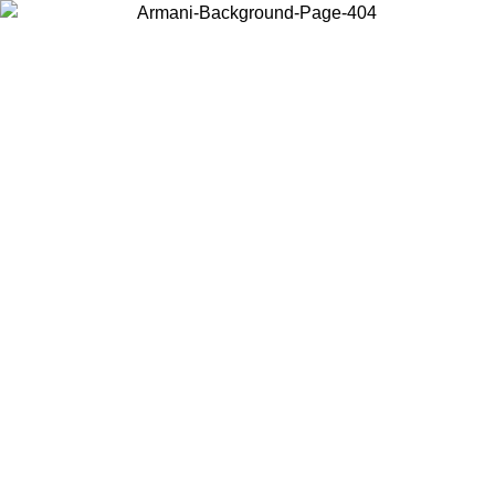
Choisissez le pays dans lequel vous vous trouvez pour voir le contenu
local et acheter en ligne.
Pays/Région
Continuer
United States
Connectez-vous à votre compte pour bénéficier de la livraison gratuite à part
de 150€ d'achats