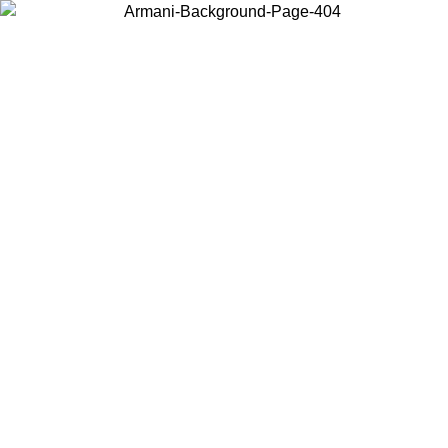
Choisissez le pays dans lequel vous vous trouvez pour voir le contenu
local et acheter en ligne.
Pays/Région
Continuer
United States
Connectez-vous à votre compte pour bénéficier de la livraison gratuite à part
de 150€ d'achats