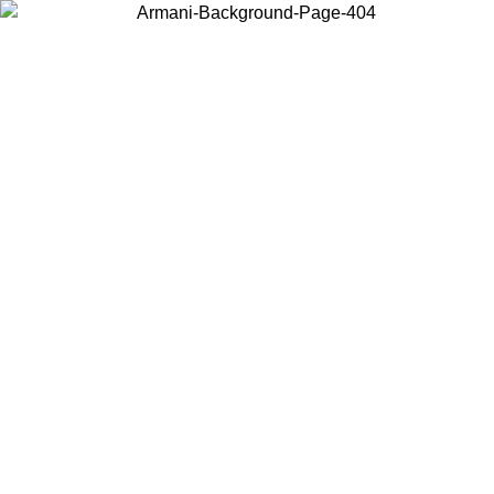
Choisissez le pays dans lequel vous vous trouvez pour voir le contenu
local et acheter en ligne.
Pays/Région
Continuer
United States
Connectez-vous à votre compte pour bénéficier de la livraison gratuite à part
de 150€ d'achats