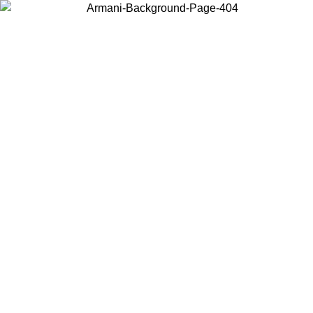
Choisissez le pays dans lequel vous vous trouvez pour voir le contenu
local et acheter en ligne.
Pays/Région
Continuer
United States
Connectez-vous à votre compte pour bénéficier de la livraison gratuite à part
de 150€ d'achats