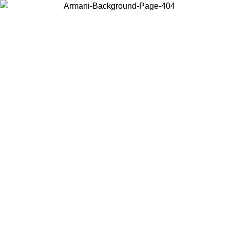
Choisissez le pays dans lequel vous vous trouvez pour voir le contenu
local et acheter en ligne.
Pays/Région
Continuer
United States
Connectez-vous à votre compte pour bénéficier de la livraison gratuite à part
de 150€ d'achats