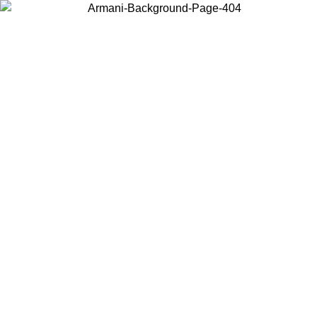
Choisissez le pays dans lequel vous vous trouvez pour voir le contenu
local et acheter en ligne.
Pays/Région
Continuer
United States
Connectez-vous à votre compte pour bénéficier de la livraison gratuite à part
de 150€ d'achats