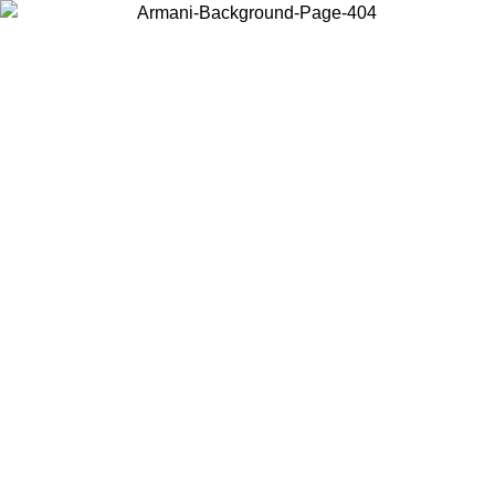
Choisissez le pays dans lequel vous vous trouvez pour voir le contenu
local et acheter en ligne.
Pays/Région
Continuer
United States
Connectez-vous à votre compte pour bénéficier de la livraison gratuite à part
de 150€ d'achats