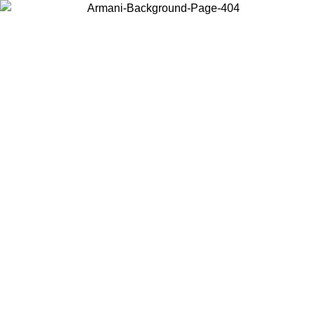
Choisissez le pays dans lequel vous vous trouvez pour voir le contenu
local et acheter en ligne.
Pays/Région
Continuer
United States
Connectez-vous à votre compte pour bénéficier de la livraison gratuite à part
de 150€ d'achats