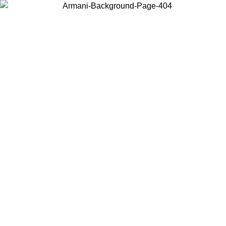
Choisissez le pays dans lequel vous vous trouvez pour voir le contenu
local et acheter en ligne.
Pays/Région
Continuer
United States
Connectez-vous à votre compte pour bénéficier de la livraison gratuite à part
de 150€ d'achats