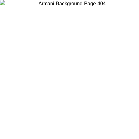
Choisissez le pays dans lequel vous vous trouvez pour voir le contenu
local et acheter en ligne.
Pays/Région
Continuer
United States
Connectez-vous à votre compte pour bénéficier de la livraison gratuite à part
de 150€ d'achats