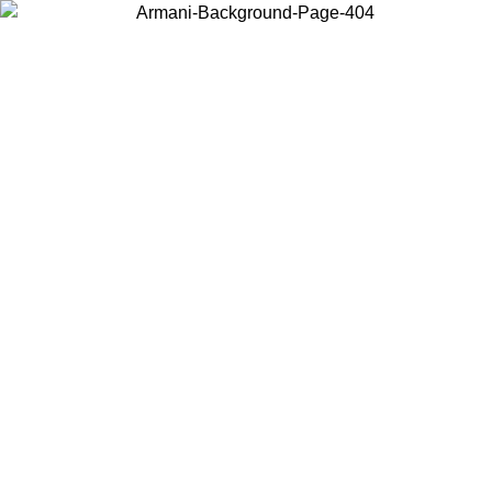
Choisissez le pays dans lequel vous vous trouvez pour voir le contenu
local et acheter en ligne.
Pays/Région
Continuer
United States
Connectez-vous à votre compte pour bénéficier de la livraison gratuite à part
de 150€ d'achats