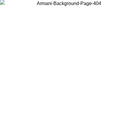
Choisissez le pays dans lequel vous vous trouvez pour voir le contenu
local et acheter en ligne.
Pays/Région
Continuer
United States
Connectez-vous à votre compte pour bénéficier de la livraison gratuite à part
de 150€ d'achats