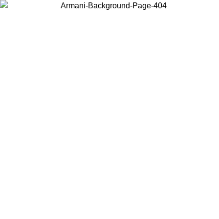
Choisissez le pays dans lequel vous vous trouvez pour voir le contenu
local et acheter en ligne.
Pays/Région
Continuer
United States
Connectez-vous à votre compte pour bénéficier de la livraison gratuite à part
de 150€ d'achats