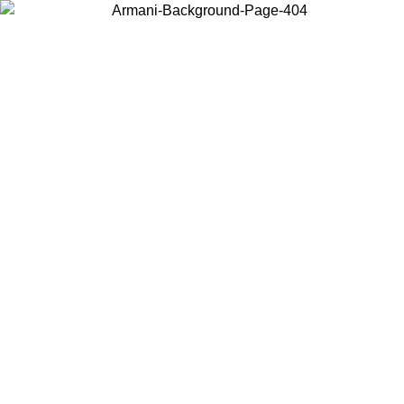
Choisissez le pays dans lequel vous vous trouvez pour voir le contenu
local et acheter en ligne.
Pays/Région
Continuer
United States
Connectez-vous à votre compte pour bénéficier de la livraison gratuite à part
de 150€ d'achats