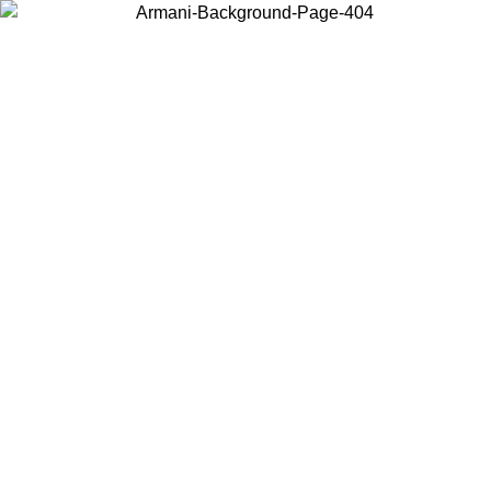
Choisissez le pays dans lequel vous vous trouvez pour voir le contenu
local et acheter en ligne.
Pays/Région
Continuer
United States
Connectez-vous à votre compte pour bénéficier de la livraison gratuite à part
de 150€ d'achats