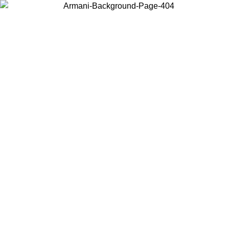
Choisissez le pays dans lequel vous vous trouvez pour voir le contenu
local et acheter en ligne.
Pays/Région
Continuer
United States
Connectez-vous à votre compte pour bénéficier de la livraison gratuite à part
de 150€ d'achats