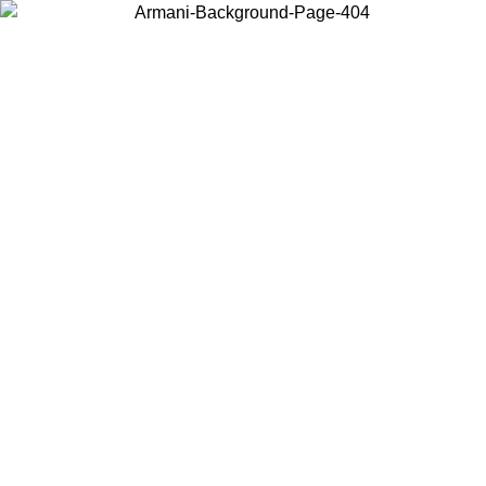
Choisissez le pays dans lequel vous vous trouvez pour voir le contenu
local et acheter en ligne.
Pays/Région
Continuer
United States
Connectez-vous à votre compte pour bénéficier de la livraison gratuite à part
de 150€ d'achats