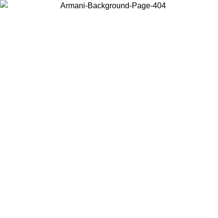
Choisissez le pays dans lequel vous vous trouvez pour voir le contenu
local et acheter en ligne.
Pays/Région
Continuer
United States
Connectez-vous à votre compte pour bénéficier de la livraison gratuite à part
de 150€ d'achats