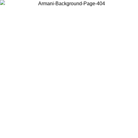
Choisissez le pays dans lequel vous vous trouvez pour voir le contenu
local et acheter en ligne.
Pays/Région
Continuer
United States
Connectez-vous à votre compte pour bénéficier de la livraison gratuite à part
de 150€ d'achats