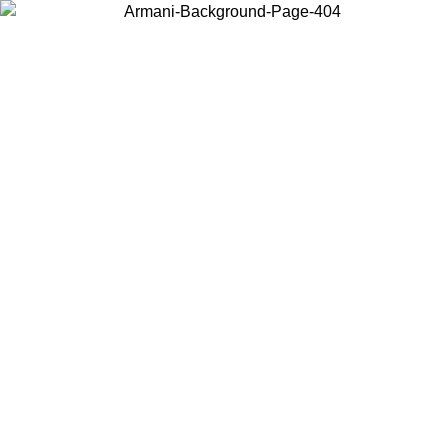
Choisissez le pays dans lequel vous vous trouvez pour voir le contenu
local et acheter en ligne.
Pays/Région
Continuer
United States
Connectez-vous à votre compte pour bénéficier de la livraison gratuite à part
de 150€ d'achats