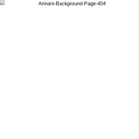
Choisissez le pays dans lequel vous vous trouvez pour voir le contenu
local et acheter en ligne.
Pays/Région
Continuer
United States
Connectez-vous à votre compte pour bénéficier de la livraison gratuite à part
de 150€ d'achats