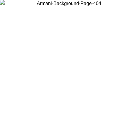
Choisissez le pays dans lequel vous vous trouvez pour voir le contenu
local et acheter en ligne.
Pays/Région
Continuer
United States
Connectez-vous à votre compte pour bénéficier de la livraison gratuite à part
de 150€ d'achats