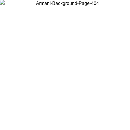
Choisissez le pays dans lequel vous vous trouvez pour voir le contenu
local et acheter en ligne.
Pays/Région
Continuer
United States
Connectez-vous à votre compte pour bénéficier de la livraison gratuite à part
de 150€ d'achats