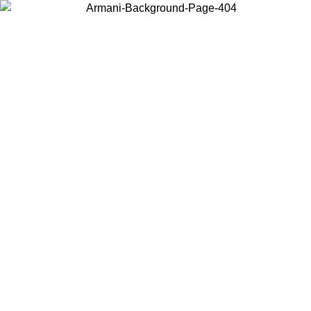
Choisissez le pays dans lequel vous vous trouvez pour voir le contenu
local et acheter en ligne.
Pays/Région
Continuer
United States
Connectez-vous à votre compte pour bénéficier de la livraison gratuite à part
de 150€ d'achats