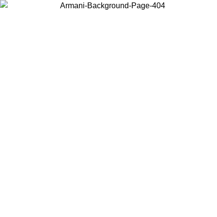
Choisissez le pays dans lequel vous vous trouvez pour voir le contenu
local et acheter en ligne.
Pays/Région
Continuer
United States
Connectez-vous à votre compte pour bénéficier de la livraison gratuite à part
de 150€ d'achats