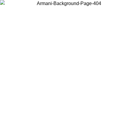
Choisissez le pays dans lequel vous vous trouvez pour voir le contenu
local et acheter en ligne.
Pays/Région
Continuer
United States
Connectez-vous à votre compte pour bénéficier de la livraison gratuite à part
de 150€ d'achats