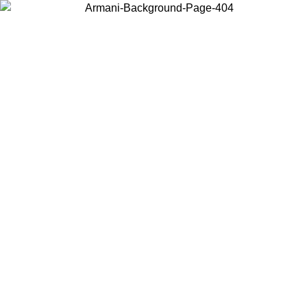
Choisissez le pays dans lequel vous vous trouvez pour voir le contenu
local et acheter en ligne.
Pays/Région
Continuer
United States
Connectez-vous à votre compte pour bénéficier de la livraison gratuite à part
de 150€ d'achats