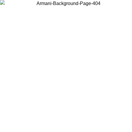
Choisissez le pays dans lequel vous vous trouvez pour voir le contenu
local et acheter en ligne.
Pays/Région
Continuer
United States
Connectez-vous à votre compte pour bénéficier de la livraison gratuite à part
de 150€ d'achats