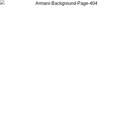
Choisissez le pays dans lequel vous vous trouvez pour voir le contenu
local et acheter en ligne.
Pays/Région
Continuer
United States
Connectez-vous à votre compte pour bénéficier de la livraison gratuite à part
de 150€ d'achats