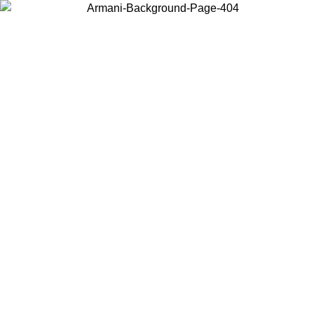
Choisissez le pays dans lequel vous vous trouvez pour voir le contenu
local et acheter en ligne.
Pays/Région
Continuer
United States
Connectez-vous à votre compte pour bénéficier de la livraison gratuite à part
de 150€ d'achats